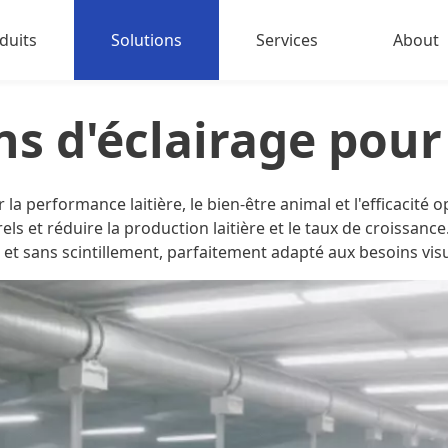
duits
Solutions
Services
About
irage sportif à LED
About u
ns d'éclairage pour
irage pour volailles et bétail
Contact
irage industriel
la performance laitière, le bien-être animal et l'efficacité o
ls et réduire la production laitière et le taux de croissanc
ecteurs extérieurs à LED
 et sans scintillement, parfaitement adapté aux besoins visu
haute puissance