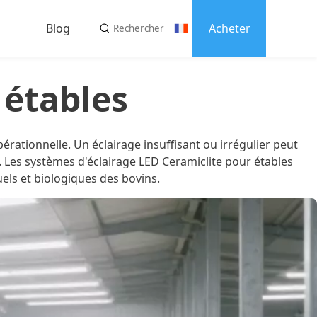
Blog
Acheter
s
 étables
ez-nous
pérationnelle. Un éclairage insuffisant ou irrégulier peut
e. Les systèmes d'éclairage LED Ceramiclite pour étables
els et biologiques des bovins.