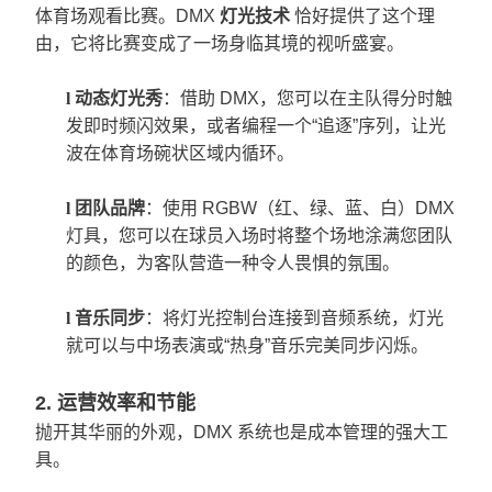
体育场观看比赛。DMX
灯光技术
恰好提供了这个理
由，它将比赛变成了一场身临其境的视听盛宴。
l
动态灯光秀
：借助 DMX，您可以在主队得分时触
发即时频闪效果，或者编程一个“追逐”序列，让光
波在体育场碗状区域内循环。
l
团队品牌
：使用 RGBW（红、绿、蓝、白）DMX
灯具，您可以在球员入场时将整个场地涂满您团队​​
的颜色，为客队营造一种令人畏惧的氛围。
l
音乐同步
：将灯光控制台连接到音频系统，灯光
就可以与中场表演或“热身”音乐完美同步闪烁。
2. 运营效率和节能
抛开其华丽的外观，DMX 系统也是成本管理的强大工
具。