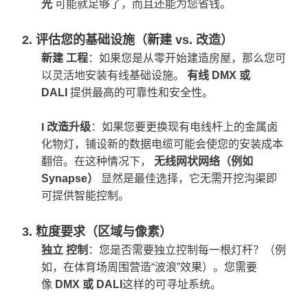
光
可能就足够了，而且还能为您省钱。
2. 评估您的基础设施（新建 vs. 改造）
新建
工程
：如果您是从零开始建造房屋，那么您可
以灵活地安装有线基础设施。
有线 DMX 或
DALI
提供最高的可靠性和安全性。
l
改造升级
：如果您要更换现有电线杆上的金属卤
化物灯，铺设新的数据电缆可能会使您的安装成本
翻倍。在这种情况下，
无线网状网络（例如
Synapse）
显然是最佳选择，它无需开挖沟渠即
可提供智能控制。
3. 粒度要求（区域与像素）
独立
控制
：您是否需要独立控制每一根灯杆？（例
如，在体育场周围营造“波浪”效果）。您需要
像
DMX 或 DALI
这样的可寻址系统。