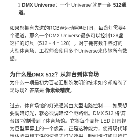
l
DMX Universe
：一个“Universe”就是一组
512通
道
。
如果您拥有先进的RGBW运动照明灯具，每盏灯需要4
个通道，那么一个DMX Universe最多可以控制128盏
这样的灯具（512 ÷ 4 = 128）。对于拥有数千盏灯的
大型体育场，工程师会使用多个Universe来传输所有数
据。
为什么是DMX 512？从舞台到体育场
为什么一项最初为百老汇剧院发明的技术如今却席卷了
足球场？答案是
像素级精度
。
过去，体育场馆的灯光通常由大型电路控制——如果想
要调暗灯光，就必须调暗整个电路组。DMX 512 将“舞
台级”控制带到了体育场馆。它将每个高杆 LED 灯具视
为巨型屏幕上的一个像素。正是这种能力，使得现代球
迷体验中标志性的波浪式灯光效果、瞬间熄灯和同步灯