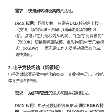
需求 ：快速周转和极高
的
灵活性。
DMX
应用
：场景切换。只需在DMX控制台上按一
下按钮，场馆管理人员即可瞬间改变场馆的“风
格”。您可以在几毫秒内从明亮、白色的“比赛模式”
（5000K）切换到氛围浓郁、色彩绚丽的“音乐会模
式”（RGBW），而无需工作人员手动调整灯光或
调整角度。
3. 电子竞技场馆（新领域）
电子游戏比赛是数字时代的盛事，其收视率足以与传统
体育赛事相媲美。
需求 ：为屏幕
营造
沉浸式氛围并控制眩光。
DMX
应用
：电子竞技场馆高度依赖
同步RGBW特
效
。当一支队伍赢得比赛时，DMX会触发场馆内的