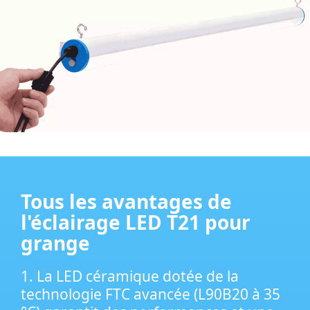
Tous les avantages de
l'éclairage LED T21 pour
grange
1. La LED céramique dotée de la
technologie FTC avancée (L90B20 à 35