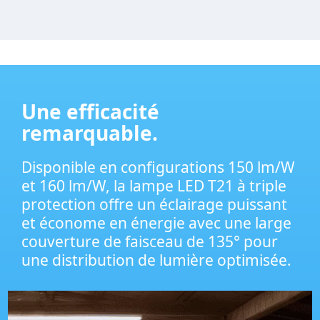
Une efficacité
remarquable.
Disponible en configurations 150 lm/W
et 160 lm/W, la lampe LED T21 à triple
protection offre un éclairage puissant
et économe en énergie avec une large
couverture de faisceau de 135° pour
une distribution de lumière optimisée.