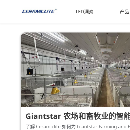
LED洞察
产品
LED材料
LED
体育专长
家禽和
动物科学
工业照
LED
高功率
Giantstar 农场和畜牧业的
了解 Ceramiclite 如何为 Giantstar Farming 