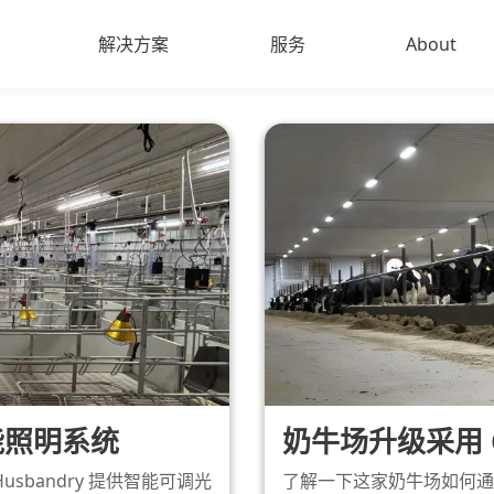
解决方案
服务
About
运动照明
About us
牲畜照明
联系我们
明
户外泛光灯
LED
智能照明系统
奶牛场升级采用 Cer
and Husbandry 提供智能可调光
了解一下这家奶牛场如何通过升级