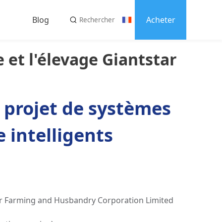
Blog
Acheter
e et l'élevage Giantstar
s
ez-nous
 projet de systèmes
e intelligents
r Farming and Husbandry Corporation Limited