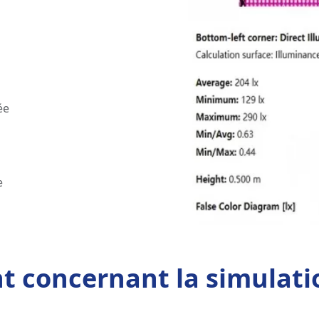
ée
e
t concernant la simulatio