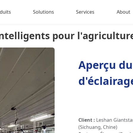
duits
Solutions
Services
About
telligents pour l'agricultur
irage sportif à LED
About u
irage pour volailles et bétail
Contact
irage industriel
Aperçu du
ecteurs extérieurs à LED
d'éclairag
haute puissance
Client :
Leshan Giantsta
(Sichuang, Chine)