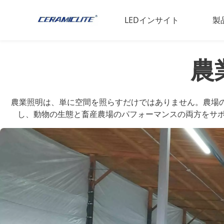
LEDインサイト
製
LED材料
L
農
スポーツの専門知識
家
動物科学
産
農業照明は、単に空間を照らすだけではありません。農場の生
し、動物の生態と畜産農場のパフォーマンスの両方をサポ
L
高