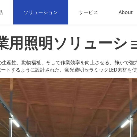
品
ソリューション
サービス
About
EDスポーツ照明
About u
業用照明ソリューシ
禽・家畜用照明
お問い
業用照明
産性、動物福祉、そして作業効率を向上させる、静かで強力なツー
ートするように設計された、蛍光透明セラミックLED素材を使
ED屋外投光器
出力LED