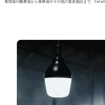
養鶏場や酪農場から養豚場やその他の畜産施設まで、Ceram