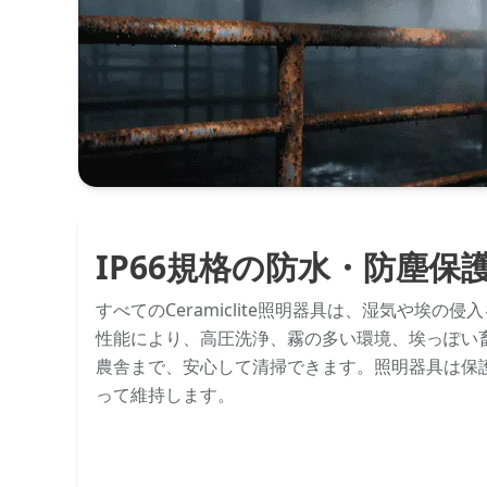
IP66規格の防水・防塵保
すべてのCeramiclite照明器具は、湿気や埃の
性能により、高圧洗浄、霧の多い環境、埃っぽい
農舎まで、安心して清掃できます。照明器具は保
って維持します。