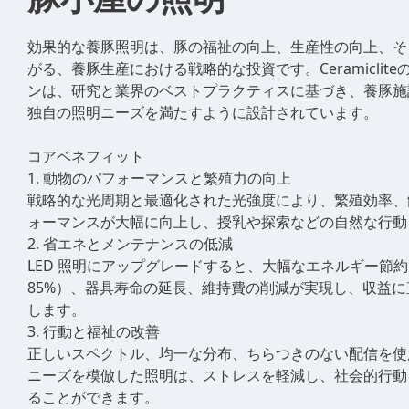
効果的な養豚照明は、豚の福祉の向上、生産性の向上、そ
がる、養豚生産における戦略的な投資です。Ceramiclit
ンは、研究と業界のベストプラクティスに基づき、養豚施
独自の照明ニーズを満たすように設計されています。
コアベネフィット
1. 動物のパフォーマンスと繁殖力の向上
戦略的な光周期と最適化された光強度により、繁殖効率、
ォーマンスが大幅に向上し、授乳や探索などの自然な行動
2. 省エネとメンテナンスの低減
LED 照明にアップグレードすると、大幅なエネルギー節
85%）、器具寿命の延長、維持費の削減が実現し、収益
します。
3. 行動と福祉の改善
正しいスペクトル、均一な分布、ちらつきのない配信を使
ニーズを模倣した照明は、ストレスを軽減し、社会的行動
ることができます。