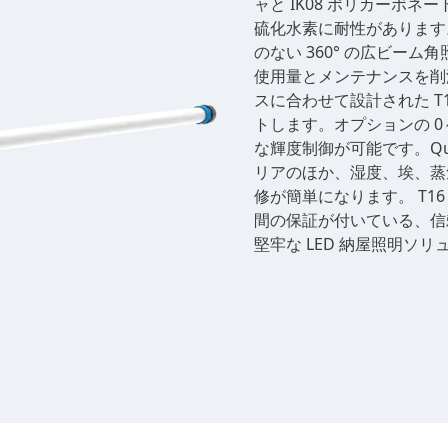
ャと IK08 ポリカーボ
硫化水素に耐性があります。セ
のない 360° の広ビーム
使用量とメンテナンスを削減
スに合わせて設計された T
トします。オプションの 0
な輝度制御が可能です。Q
リアのほか、湿度、埃、蒸
修が簡単になります。 T16 
間の保証が付いている、信
堅牢な LED 納屋照明ソ