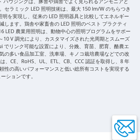
ネート ハウジングは、豚舎や鶏舎でよく見られるアンモニアと
ラミック LED 照明技術は、最大 150 lm/W のちらつき
角照明を実現し、従来の LED 照明器具と比較してエネルギー
します。鶏舎や家畜舎の LED 照明のベスト プラクティ
16 LED 農業用照明は、動物中心の照明プログラムをサポー
～10 V 調光により、カスタマイズされた光周期とスムーズ
ui でリンク可能な設置により、分娩、育苗、肥育、酪農エ
気の多い食品加工室、洗車場、キノコ栽培農場などでの改
は、CE、RoHS、UL、ETL、CB、CCC 認証を取得し、8 年
頼性の高いパフォーマンスと低い総所有コストを実現する
リューションです。