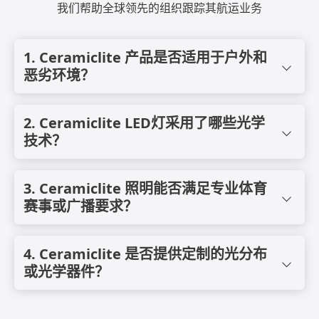
我们帮助全球领先的组织跟踪其航运业务
1. Ceramiclite 产品是否适用于户外和
恶劣环境？
是的。Ceramiclite LED灯具专为严苛环境而设计，包括沿海、海
洋、工业和农业环境。产品采用坚固的外壳、高防护等级、耐腐蚀
2. Ceramiclite LED灯采用了哪些光学
材料和先进的散热管理技术，确保在恶劣条件下稳定运行。
技术？
Ceramiclite采用专业级光学系统，包括精密透镜和反射器，以实
现高均匀性、可控眩光和优化的光束分布。多种光束角度可供选
3. Ceramiclite 照明能否满足专业体育
择，以满足体育场馆、港口、仓库和牲畜棚等不同应用的需求。
赛事或广播要求？
是的。精选的 Ceramiclite 体育泛光照明解决方案旨在满足专业体
育照明标准，提供高流明输出、出色的均匀性、低眩光和无闪烁性
4. Ceramiclite 是否提供定制的光分布
能，适用于高清和广播级环境。
或光学器件？
是的。光学配置、光束角度和光分布模式可以根据项目要求进行定
制，包括杆高、安装布局和目标照度水平。