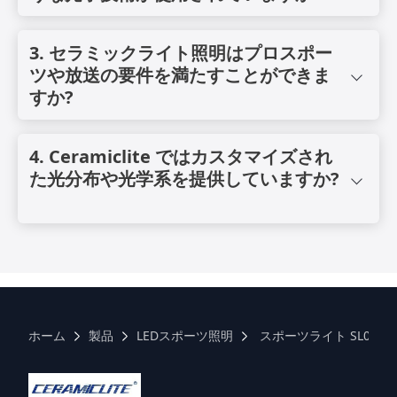
環境下でも安定した性能を発揮します。
Ceramicliteは、精密レンズや反射板などを含むプロ仕様の光学
システムを採用し、高い均一性、グレア抑制、そして最適化され
3. セラミックライト照明はプロスポー
たビーム分布を実現します。スタジアム、港湾、倉庫、畜舎な
ツや放送の要件を満たすことができま
ど、様々な用途に合わせて複数のビーム角度をご用意していま
すか?
す。
はい。厳選されたCeramicliteスポーツ投光照明ソリューション
は、プロのスポーツ照明基準を満たすように設計されており、
4. Ceramiclite ではカスタマイズされ
HDおよび放送グレードの環境に適した、高いルーメン出力、優
た光分布や光学系を提供していますか?
れた均一性、低グレア、ちらつきのないパフォーマンスを提供し
ます。
はい。光学構成、ビーム角度、配光パターンは、ポールの高さ、
設置レイアウト、目標照度レベルなど、プロジェクトの要件に応
じてカスタマイズできます。
ホーム
製品
LEDスポーツ照明
スポーツライト SL04