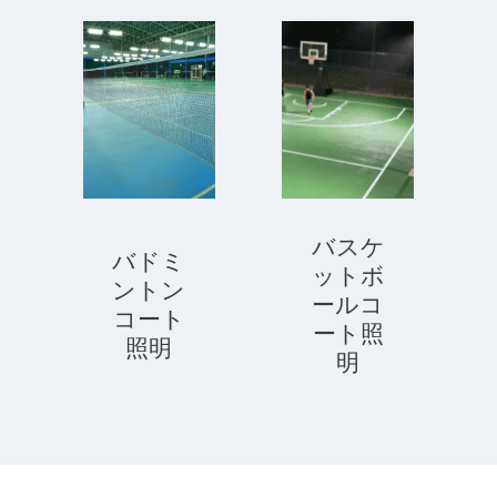
バスケ
バドミ
ットボ
ントン
ールコ
コート
ート照
照明
明