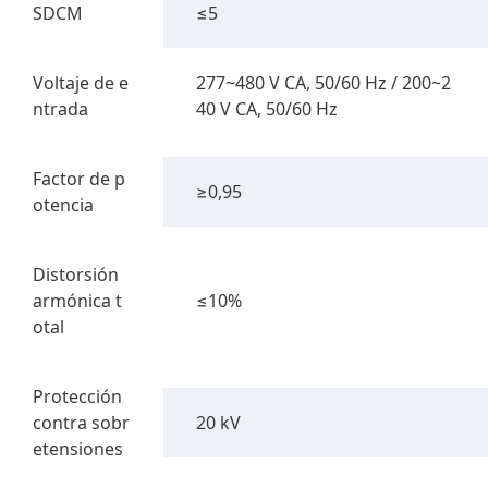
SDCM
≤5
Voltaje de e
277~480 V CA, 50/60 Hz / 200~2
ntrada
40 V CA, 50/60 Hz
Factor de p
≥0,95
otencia
Distorsión
armónica t
≤10%
otal
Protección
contra sobr
20 kV
etensiones