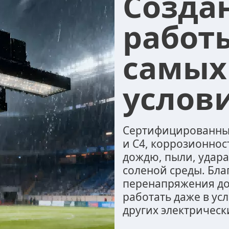
Созда
работ
самых
услови
Сертифицированный 
и C4, коррозионнос
дождю, пыли, удар
соленой среды. Бла
перенапряжения до 
работать даже в ус
других электрическ