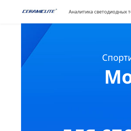
Аналитика светодиодных 
Материалы для светодио
Спортивная экспертиза
Спорт
Зоотехния
Мо