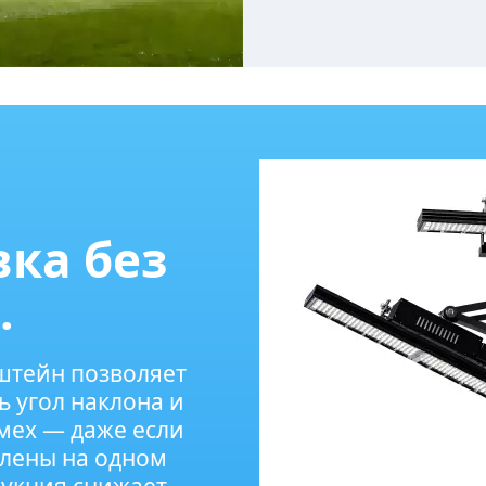
вка без
.
тейн позволяет
 угол наклона и
мех — даже если
влены на одном
рукция снижает