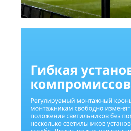
Гибкая устано
компромиссов
Регулируемый монтажный кронш
монтажникам свободно изменять
положение светильников без по
несколько светильников устано
столбе. Легкая модульная конст