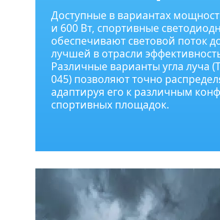
Доступные в вариантах мощность
и 600 Вт, спортивные светодио
обеспечивают световой поток до
лучшей в отрасли эффективность
Различные варианты угла луча (T
045) позволяют точно распределя
адаптируя его к различным кон
спортивных площадок.