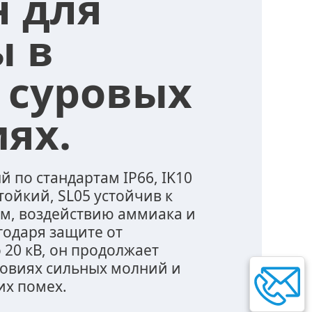
н для
ы в
 суровых
ях.
по стандартам IP66, IK10
тойкий, SL05 устойчив к
ам, воздействию аммиака и
годаря защите от
20 кВ, он продолжает
ловиях сильных молний и
их помех.