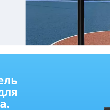
ель
для
а.