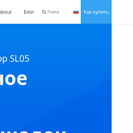
About
Блог
Как купить
About us
оводства
Связаться с нами
р SL05
ное