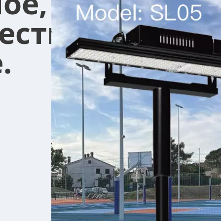
ое,
ественное
.