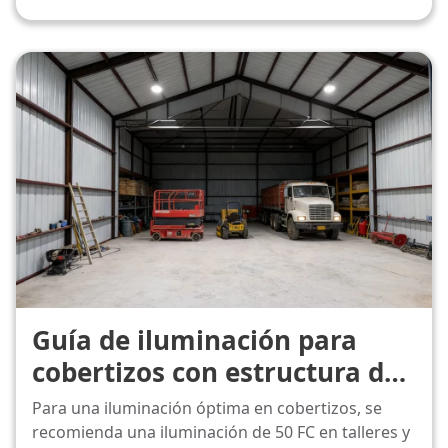
Guía de iluminación para
cobertizos con estructura de
postes: diseños, lúmenes y
Para una iluminación óptima en cobertizos, se
soluciones.
recomienda una iluminación de 50 FC en talleres y