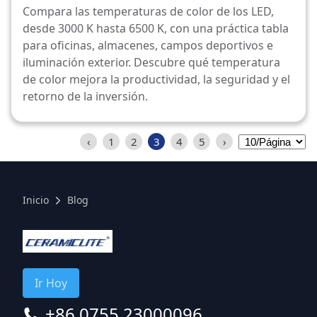
3000K vs 4000K vs 5000K vs
Compara las temperaturas de color de los LED,
6500K
desde 3000 K hasta 6500 K, con una práctica tabla
para oficinas, almacenes, campos deportivos e
iluminación exterior. Descubre qué temperatura
de color mejora la productividad, la seguridad y el
retorno de la inversión.
‹
1
2
3
4
5
›
Inicio
Blog
Ir Hoy
+86 0755 23000096