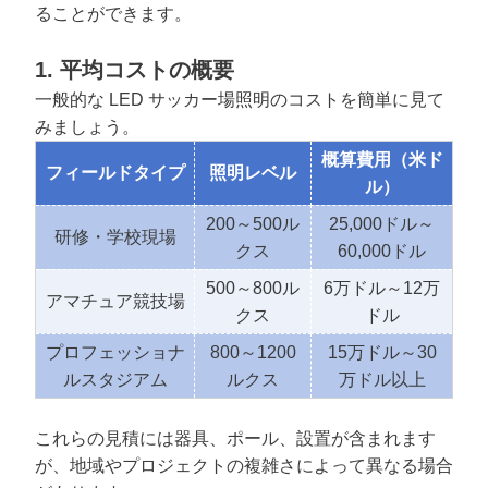
ることができます。
1. 平均コストの
概要
一般的な LED サッカー場照明のコストを簡単に見て
みましょう。
概算
費用（米
ド
フィールドタイプ
照明レベル
ル）
200～500ル
25,000ドル～
研修・学校現場
クス
60,000ドル
500～800ル
6万ドル～12万
アマチュア競技場
クス
ドル
プロフェッショナ
800～1200
15万ドル～30
ルスタジアム
ルクス
万ドル以上
これらの見積には器具、ポール、設置が含まれます
が、地域やプロジェクトの複雑さによって異なる場合