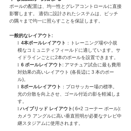
ポールの配置は、均一性とグレアコントロールに直接
影響します。
適切に設計されたシステムは、ピッチ
の隅々まで均一に照らすことを保証します。
一般的なレイアウト:
l
4本ポールレイアウト
：トレーニング場や小規
模なコミュニティフィールドに適しています。サ
イドラインごとに2本のポールを設置できます。
l
6 ポールレイアウト
: アマチュア試合に最も費用
対効果の高いレイアウト (各長辺に 3 本のポー
ル)。
l
8ポールレイアウト
：プロサッカー場の標準。
光の分散を向上させ、ゴール付近の影を軽減しま
す。
l
ハイブリッド レイアウト
(
6+2 コーナー ポール):
カメラ アングルに高い垂直照明が必要なテレビ中
継スタジアムに使用されます。