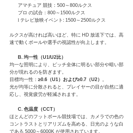
アマチュア
競技：500～800ルクス
プロ
の試合：800～1500ルクス
l
テレビ放映イベント: 1500～2500ルクス
ルクスが高ければ高いほど、特に HD 放送下では、高
速で動くボールや選手の視認性が向上します。
B. 均一性（U1/U2比）
均一な照明により、ピッチ全体に明るい部分や暗い部
分が現れるのを防ぎます。
目標均一性：
≥0.6（U1）および≥0.7（U2）
。
光が均等に分散されると、プレイヤーの目が自然に適
応し、視覚疲労が軽減されます。
C. 色温度（CCT）
ほとんどのフットボール競技場では、カメラでの色の
コントラストとリアリズムを高める、日光のような白
である 5000～6000K が使用されています。