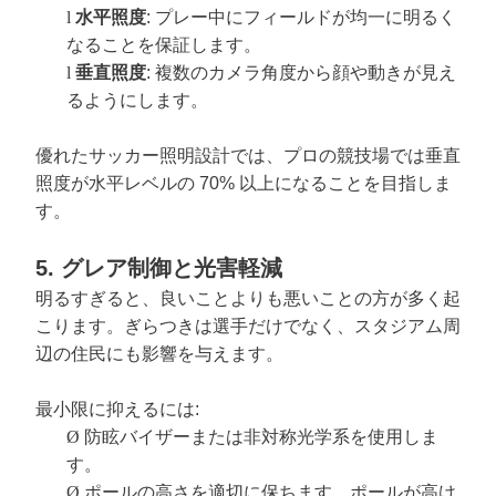
l
水平照度
: プレー中にフィールドが均一に明るく
なることを保証します。
l
垂直照度
: 複数のカメラ角度から顔や動きが見え
るようにします。
優れたサッカー照明設計では、プロの競技場では垂直
照度が水平レベルの 70% 以上になることを目指しま
す。
5. グレア制御と光害軽減
明るすぎると、良いことよりも悪いことの方が多く起
こります。ぎらつきは選手だけでなく、スタジアム周
辺の住民にも影響を与えます。
最小限に抑えるには:
Ø
防眩バイザーまたは非対称光学系を使用しま
す。
Ø
ポールの高さを適切に保ちます。ポールが高け