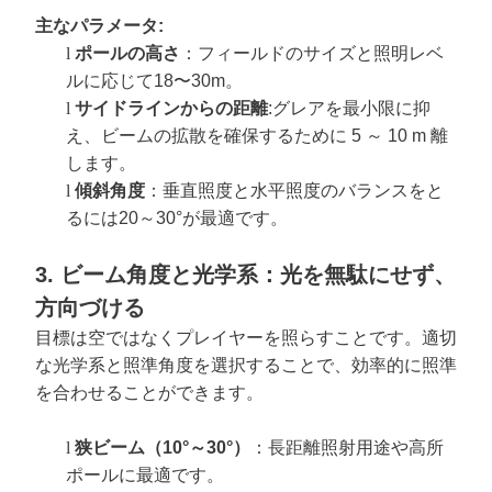
主なパラメータ:
l
ポールの高さ
：フィールドのサイズと照明レベ
ルに応じて18〜30m。
l
サイドラインからの距離
:
グレアを最小限に抑
え、ビームの拡散を確保するために 5 ～ 10 m 離
します。
l
傾斜角度
：垂直照度と水平照度のバランスをと
るには20～30°が最適です。
3. ビーム角度と光学系：光を無駄にせず、
方向づける
目標は空ではなくプレイヤーを照らすことです。適切
な光学系と照準角度を選択することで、効率的に照準
を合わせることができます。
l
狭ビーム（10°～30°）
：長距離照射用途や高所
ポールに最適です。