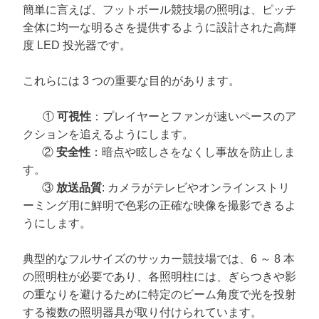
簡単に言えば、フットボール競技場の照明は、ピッチ
全体に均一な明るさを提供するように設計された高輝
度 LED 投光器です。
これらには 3 つの重要な目的があります。
①
可視性
：プレイヤーとファンが速いペースのア
クションを追えるようにします。
②
安全性
：暗点や眩しさをなくし事故を防止しま
す。
③
放送
品質
: カメラがテレビやオンラインストリ
ーミング用に鮮明で色彩の正確な映像を撮影できるよ
うにします。
典型的なフルサイズのサッカー競技場では、6 ～ 8 本
の照明柱が必要であり、各照明柱には、ぎらつきや影
の重なりを避けるために特定のビーム角度で光を投射
する複数の照明器具が取り付けられています。