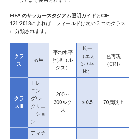
してよく使用されます。
FIFA のサッカースタジアム照明ガイド
と
CIE
121:2018
によれば、フィールドは次の 3 つのクラス
に分類されます。
均一
平均水平
クラ
（エミ
色再現
応用
照度（ル
ス
ン / 平
（CRI）
クス）
均）
トレー
ニン
200～
クラ
グ/レ
300ルク
≥ 0.5
70歳以上
スIII
クリエ
ス
ーショ
ン
アマチ