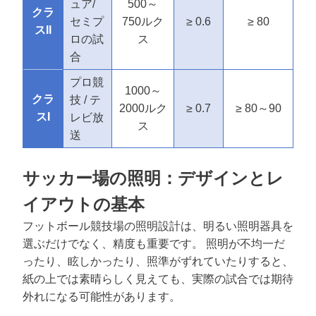
ュア/
500～
クラ
セミプ
750ルク
≥ 0.6
≥ 80
スII
ロの試
ス
合
プロ競
1000～
クラ
技 / テ
2000ルク
≥ 0.7
≥ 80～90
スI
レビ放
ス
送
サッカー場の照明：デザインとレ
イアウトの基本
フットボール競技場の照明設計は、明るい照明器具を
選ぶだけでなく、精度も重要です。
照明が不均一だ
ったり、眩しかったり、照準がずれていたりすると、
紙の上では素晴らしく見えても、実際の試合では期待
外れになる可能性があります。