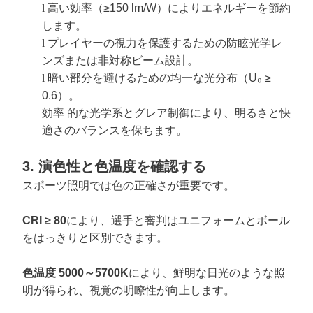
l
高い効率（≥150 lm/W）によりエネルギーを節約
します。
l
プレイヤーの視力を保護するための防眩光学レ
ンズまたは非対称ビーム設計。
l
暗い部分を避けるための均一な光分布（U₀ ≥
0.6）。
効率
的な光学系とグレア制御により、明るさと快
適さのバランスを保ちます。
3. 演色性と色温度を確認する
スポーツ照明では色の正確さが重要です。
CRI ≥ 80
により、選手と審判はユニフォームとボール
をはっきりと区別できます。
色温度 5000～5700K
により、鮮明な日光のような照
明が得られ、視覚の明瞭性が向上します。