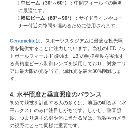
l
中ビーム（30°～60°）
：中間フィールドの照明
に最適です。
l
幅広ビーム（60°～90°）
：サイドラインやコー
ナー付近の隙間を埋めるために使用されます。
Ceramicliteは
、スポーツスタジアムに最適な投光照
明を提供することに注力しています。当社のLEDフッ
トボールフィールド照明は、±3°の照準精度を実現す
る高精度ビーム制御レンズを採用しており、対象エリ
アに最大限の光を当て、漏れ光を最大30%削減しま
す。
4. 水平照度と垂直照度のバランス
初めて競技を計画する人の多くは、地面の明るさ（水
平ルクス）のみに注目しがちです。しかし、垂直照
度、つまり選手の顔や体に当たる光は、観客やカメラ
の視野にとって同様に重要です。